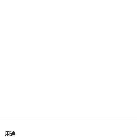
2.ギア
3.ボルト
4.高精度パーツ
5.その他
材質
1.鉄
2.銅
3.真鍮
4.ステンレス
5.アルミ
用途