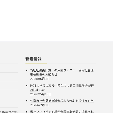
新着情報
当社社長山口誠一の東部ファスナー協同組合理
事長就任のお知らせ
2026年6月3日
MOT大学院の教授・院生による工場見学会が行
われました
2026年5月13日
久喜市社会福祉協議会様より表彰を受けました
2026年2月3日
当社フィリピン工場が金属産業新聞に掲載され
Downtown