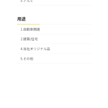
5.アルミ
用途
1.自動車関連
2.建築/住宅
4.当社オリジナル品
5.その他