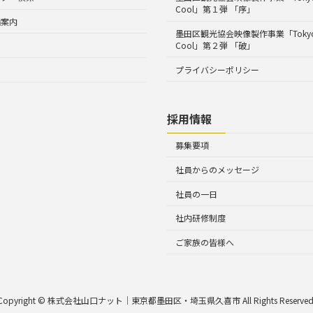
Cool」第１弾 「序」
備案内
墨田区観光協会映像製作事業「Tokyo 
Cool」第２弾 「破」
プライバシーポリシー
採用情報
募集要項
社員からのメッセージ
社員の一日
社内研修制度
ご家族の皆様へ
Copyright © 株式会社山口ナット｜東京都墨田区・埼玉県久喜市 All Rights Reserved