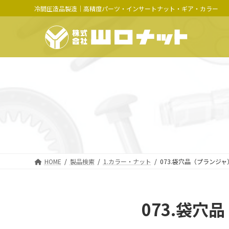
コ
ナ
冷間圧造品製造｜高精度パーツ・インサートナット・ギア・カラー
ン
ビ
テ
ゲ
ン
ー
ツ
シ
へ
ョ
ス
ン
キ
に
ッ
移
プ
動
HOME
製品検索
1.カラー・ナット
073.袋穴品（プランジャ
073.袋穴