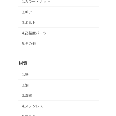
1.カラー・ナット
2.ギア
3.ボルト
4.高精度パーツ
5.その他
材質
1.鉄
2.銅
3.真鍮
4.ステンレス