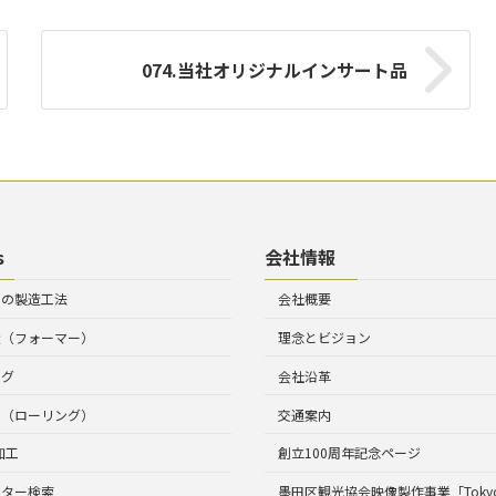
074.当社オリジナルインサート品
s
会社情報
トの製造工法
会社概要
造（フォーマー）
理念とビジョン
ング
会社沿革
工（ローリング）
交通案内
加工
創立100周年記念ページ
ルター検索
墨田区観光協会映像製作事業「Tokyo 