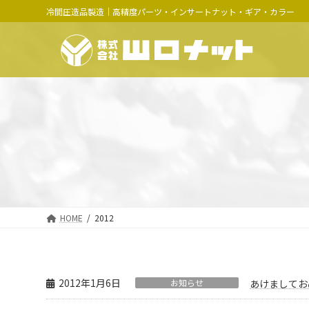
コ
ナ
冷間圧造品製造｜高精度パーツ・インサートナット・ギア・カラー
ン
ビ
テ
ゲ
ン
ー
ツ
シ
へ
ョ
ス
ン
キ
に
ッ
移
プ
動
HOME
2012
2012年1月6日
お知らせ
あけましてお