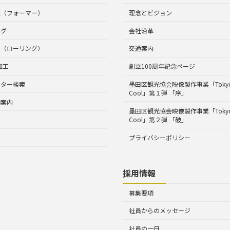
造（フォーマー）
理念とビジョン
ング
会社沿革
工（ローリング）
交通案内
加工
創立100周年記念ページ
ルター検索
墨田区観光協会映像製作事業「Tokyo 
Cool」第１弾 「序」
備案内
墨田区観光協会映像製作事業「Tokyo 
Cool」第２弾 「破」
プライバシーポリシー
採用情報
募集要項
社員からのメッセージ
社員の一日