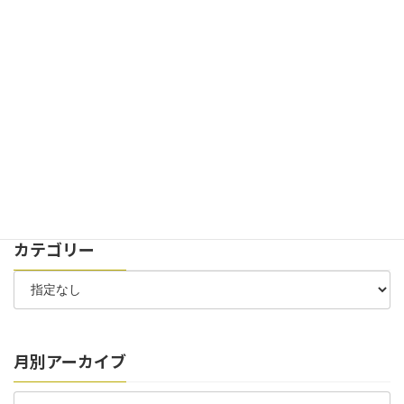
2024年11月29日
お知らせ
イベント
創立100周年記念式典を開催致しました。
2024年7月30日
お知らせ
太陽光パネル 稼働開始のお知らせ
2024年7月6日
お知らせ
お客様駐車場 位置変更のお知らせ
カテゴリー
月別アーカイブ