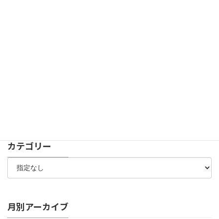
弊社100周年記念式典の様子が新聞記事に掲載されました
2024年11月29日
お知らせ
イベント
創立100周年記念式典を開催致しました。
2024年7月30日
お知らせ
太陽光パネル 稼働開始のお知らせ
2024年7月6日
お知らせ
お客様駐車場 位置変更のお知らせ
カテゴリー
月別アーカイブ