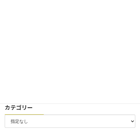
2025年1月27日
お知らせ
イベント
弊社100周年記念式典の様子が新聞記事に掲載されました
2024年11月29日
お知らせ
イベント
創立100周年記念式典を開催致しました。
2024年7月30日
お知らせ
太陽光パネル 稼働開始のお知らせ
2024年7月6日
お知らせ
お客様駐車場 位置変更のお知らせ
カテゴリー