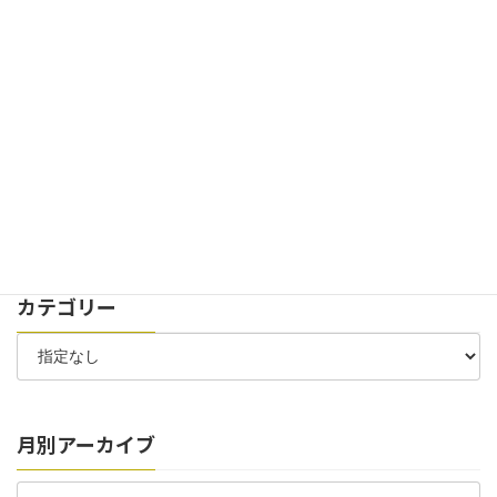
2024年11月29日
お知らせ
イベント
創立100周年記念式典を開催致しました。
2024年7月30日
お知らせ
太陽光パネル 稼働開始のお知らせ
2024年7月6日
お知らせ
お客様駐車場 位置変更のお知らせ
カテゴリー
月別アーカイブ