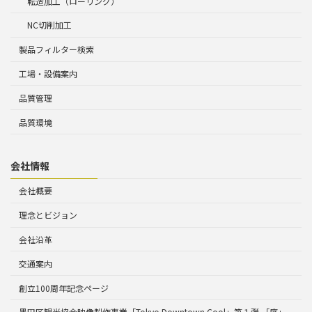
転造加工（ローリング）
NC切削加工
製品フィルター検索
工場・設備案内
品質管理
品質環境
会社情報
会社概要
理念とビジョン
会社沿革
交通案内
創立100周年記念ページ
墨田区観光協会映像製作事業「Tokyo Downtown Cool」第１弾 「序」