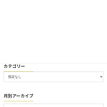
2024年11月29日
お知らせ
イベント
創立100周年記念式典を開催致しました。
2024年7月30日
お知らせ
太陽光パネル 稼働開始のお知らせ
2024年7月6日
お知らせ
お客様駐車場 位置変更のお知らせ
カテゴリー
月別アーカイブ