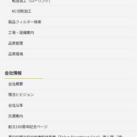
転造加工（ローリング）
NC切削加工
製品フィルター検索
工場・設備案内
品質管理
品質環境
会社情報
会社概要
理念とビジョン
会社沿革
交通案内
創立100周年記念ページ
墨田区観光協会映像製作事業「Tokyo Downtown Cool」第１弾 「序」