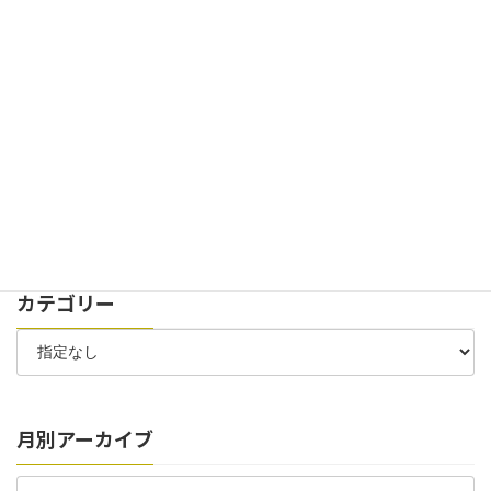
2024年11月29日
お知らせ
イベント
創立100周年記念式典を開催致しました。
2024年7月30日
お知らせ
太陽光パネル 稼働開始のお知らせ
2024年7月6日
お知らせ
お客様駐車場 位置変更のお知らせ
カテゴリー
月別アーカイブ