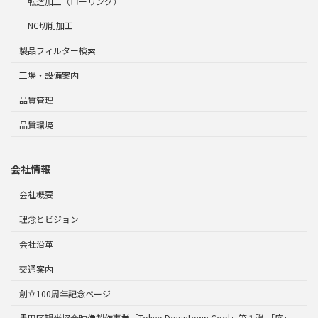
転造加工（ローリング）
NC切削加工
製品フィルター検索
工場・設備案内
品質管理
品質環境
会社情報
会社概要
理念とビジョン
会社沿革
交通案内
創立100周年記念ページ
墨田区観光協会映像製作事業「Tokyo Downtown Cool」第１弾 「序」