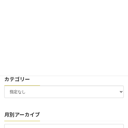
2024年11月29日
お知らせ
イベント
創立100周年記念式典を開催致しました。
2024年7月30日
お知らせ
太陽光パネル 稼働開始のお知らせ
2024年7月6日
お知らせ
お客様駐車場 位置変更のお知らせ
カテゴリー
月別アーカイブ