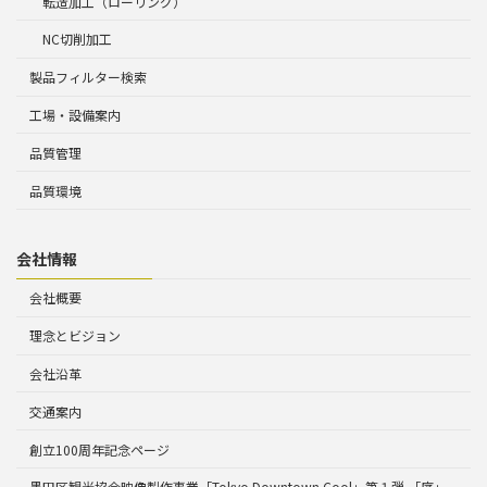
転造加工（ローリング）
NC切削加工
製品フィルター検索
工場・設備案内
品質管理
品質環境
会社情報
会社概要
理念とビジョン
会社沿革
交通案内
創立100周年記念ページ
墨田区観光協会映像製作事業「Tokyo Downtown Cool」第１弾 「序」