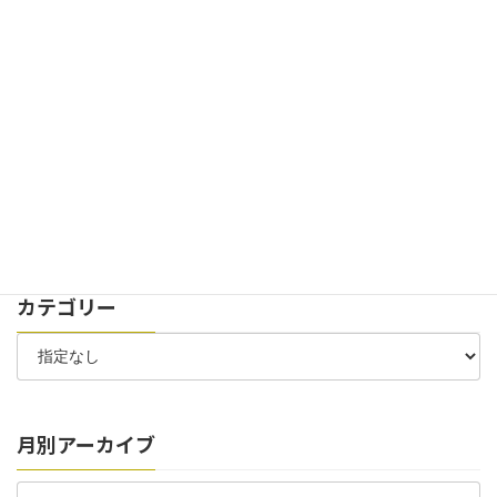
2024年11月29日
お知らせ
イベント
創立100周年記念式典を開催致しました。
2024年7月30日
お知らせ
太陽光パネル 稼働開始のお知らせ
2024年7月6日
お知らせ
お客様駐車場 位置変更のお知らせ
カテゴリー
月別アーカイブ