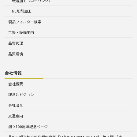
転造加工（ローリング）
NC切削加工
製品フィルター検索
工場・設備案内
品質管理
品質環境
会社情報
会社概要
理念とビジョン
会社沿革
交通案内
創立100周年記念ページ
墨田区観光協会映像製作事業「Tokyo Downtown Cool」第１弾 「序」