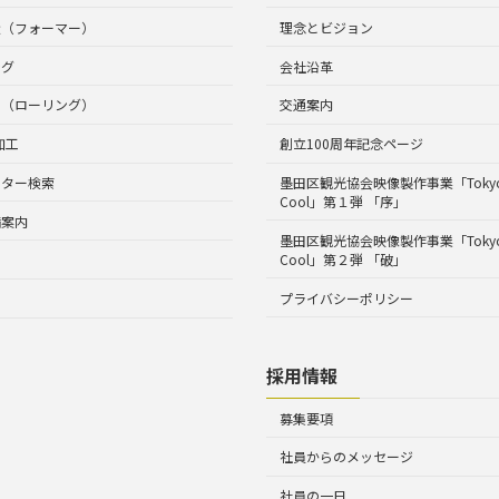
造（フォーマー）
理念とビジョン
ング
会社沿革
工（ローリング）
交通案内
加工
創立100周年記念ページ
ルター検索
墨田区観光協会映像製作事業「Tokyo 
Cool」第１弾 「序」
備案内
墨田区観光協会映像製作事業「Tokyo 
Cool」第２弾 「破」
プライバシーポリシー
採用情報
募集要項
社員からのメッセージ
社員の一日