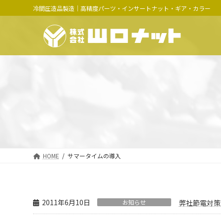
コ
ナ
冷間圧造品製造｜高精度パーツ・インサートナット・ギア・カラー
ン
ビ
テ
ゲ
ン
ー
ツ
シ
へ
ョ
ス
ン
キ
に
ッ
移
プ
動
HOME
サマータイムの導入
2011年6月10日
お知らせ
弊社節電対策