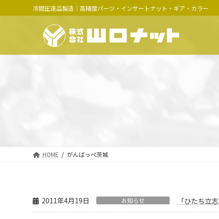
コ
ナ
冷間圧造品製造｜高精度パーツ・インサートナット・ギア・カラー
ン
ビ
テ
ゲ
ン
ー
ツ
シ
へ
ョ
ス
ン
キ
に
ッ
移
プ
動
HOME
がんばっぺ茨城
2011年4月19日
お知らせ
「ひたち立志