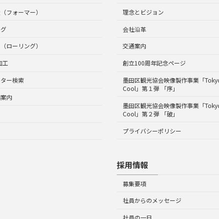
造（フォーマー）
理念とビジョン
ング
会社沿革
工（ローリング）
交通案内
加工
創立100周年記念ページ
ルター検索
墨田区観光協会映像製作事業「Tokyo 
Cool」第１弾 「序」
備案内
墨田区観光協会映像製作事業「Tokyo 
Cool」第２弾 「破」
プライバシーポリシー
採用情報
募集要項
社員からのメッセージ
社員の一日