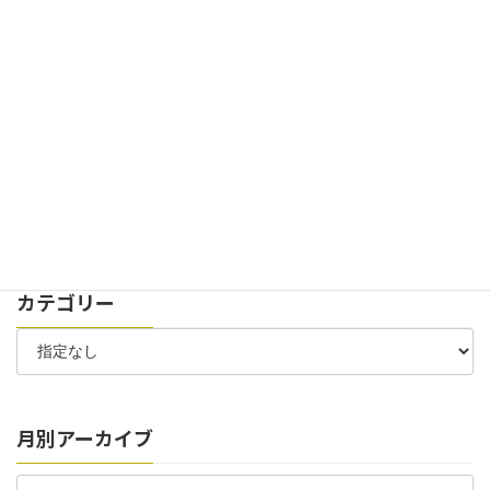
2024年11月29日
お知らせ
イベント
創立100周年記念式典を開催致しました。
2024年7月30日
お知らせ
太陽光パネル 稼働開始のお知らせ
2024年7月6日
お知らせ
お客様駐車場 位置変更のお知らせ
カテゴリー
月別アーカイブ