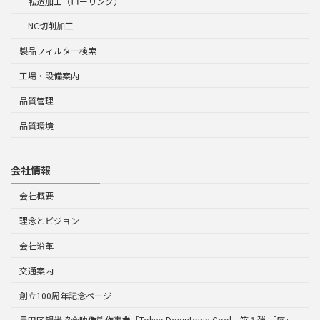
転造加工（ローリング）
NC切削加工
製品フィルター検索
工場・設備案内
品質管理
品質環境
会社情報
会社概要
理念とビジョン
会社沿革
交通案内
創立100周年記念ページ
墨田区観光協会映像製作事業「Tokyo Downtown Cool」第１弾 「序」