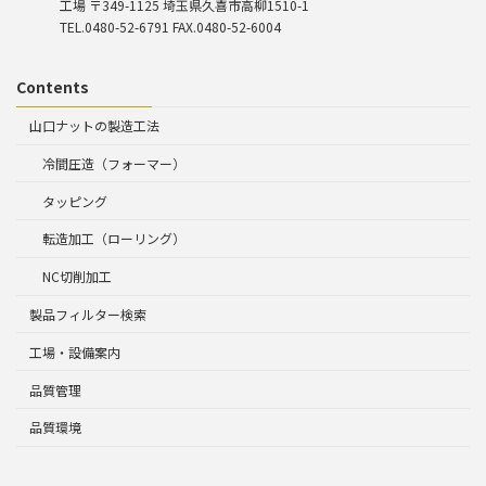
工場 〒349-1125 埼玉県久喜市高柳1510-1
TEL.0480-52-6791 FAX.0480-52-6004
Contents
山口ナットの製造工法
冷間圧造（フォーマー）
タッピング
転造加工（ローリング）
NC切削加工
製品フィルター検索
工場・設備案内
品質管理
品質環境