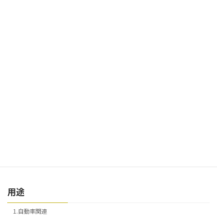
4.高精度パーツ
5.その他
材質
1.鉄
2.銅
3.真鍮
4.ステンレス
5.アルミ
用途
1.自動車関連