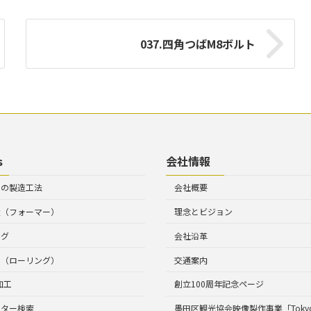
037.四角つばM8ボルト
s
会社情報
トの製造工法
会社概要
造（フォーマー）
理念とビジョン
ング
会社沿革
工（ローリング）
交通案内
加工
創立100周年記念ページ
ルター検索
墨田区観光協会映像製作事業「Tokyo 