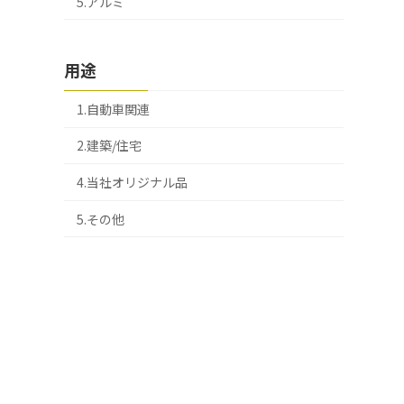
5.アルミ
用途
1.自動車関連
2.建築/住宅
4.当社オリジナル品
5.その他