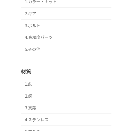
1.カラー・ナット
2.ギア
3.ボルト
4.高精度パーツ
5.その他
材質
1.鉄
2.銅
3.真鍮
4.ステンレス