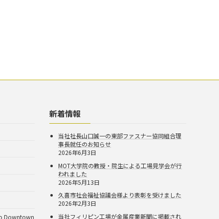
新着情報
当社社長山口誠一の東部ファスナー協同組合理
事長就任のお知らせ
2026年6月3日
MOT大学院の教授・院生による工場見学会が行
われました
2026年5月13日
久喜市社会福祉協議会様より表彰を受けました
2026年2月3日
当社フィリピン工場が金属産業新聞に掲載され
Downtown