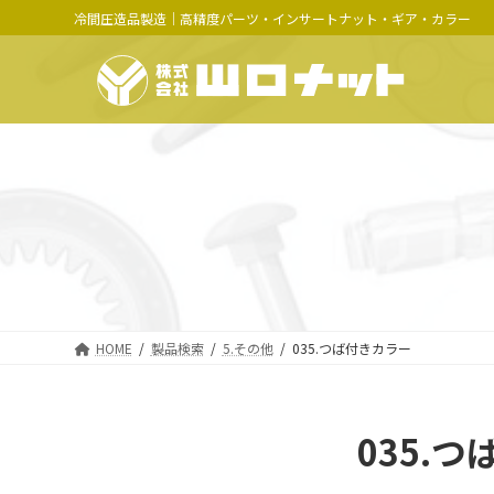
コ
ナ
冷間圧造品製造｜高精度パーツ・インサートナット・ギア・カラー
ン
ビ
テ
ゲ
ン
ー
ツ
シ
へ
ョ
ス
ン
キ
に
ッ
移
プ
動
HOME
製品検索
5.その他
035.つば付きカラー
035.