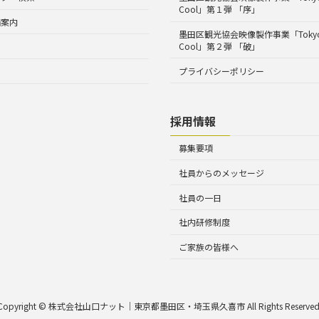
Cool」第１弾 「序」
備案内
墨田区観光協会映像製作事業「Tokyo 
Cool」第２弾 「破」
プライバシーポリシー
採用情報
募集要項
社員からのメッセージ
社員の一日
社内研修制度
ご家族の皆様へ
Copyright © 株式会社山口ナット｜東京都墨田区・埼玉県久喜市 All Rights Reserved