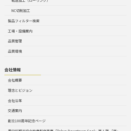
転造加工（ローリング）
NC切削加工
製品フィルター検索
工場・設備案内
品質管理
品質環境
会社情報
会社概要
理念とビジョン
会社沿革
交通案内
創立100周年記念ページ
墨田区観光協会映像製作事業「Tokyo Downtown Cool」第１弾 「序」