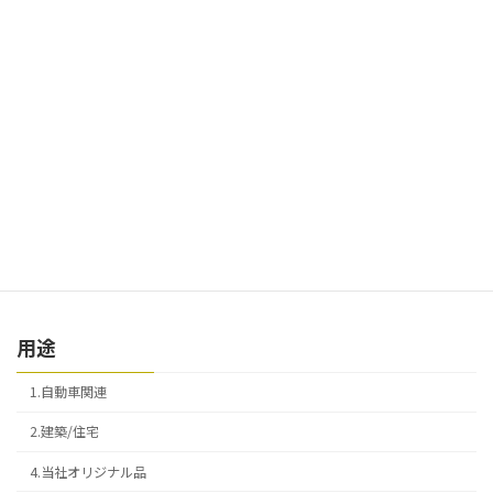
材質
1.鉄
2.銅
3.真鍮
4.ステンレス
5.アルミ
用途
1.自動車関連
2.建築/住宅
4.当社オリジナル品