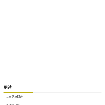
4.高精度パーツ
5.その他
材質
1.鉄
2.銅
3.真鍮
4.ステンレス
5.アルミ
用途
1.自動車関連