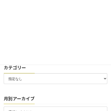
2024年11月29日
お知らせ
イベント
創立100周年記念式典を開催致しました。
2024年7月30日
お知らせ
太陽光パネル 稼働開始のお知らせ
2024年7月6日
お知らせ
お客様駐車場 位置変更のお知らせ
カテゴリー
月別アーカイブ