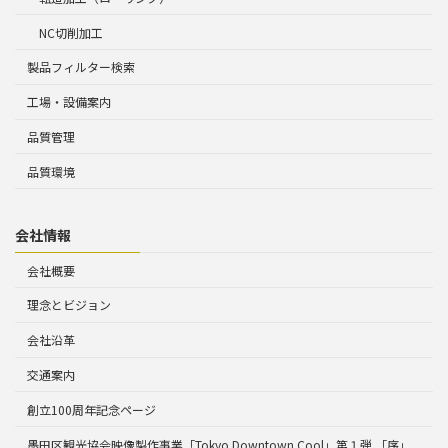
NC切削加工
製品フィルター検索
工場・設備案内
品質管理
品質環境
会社情報
会社概要
理念とビジョン
会社沿革
交通案内
創立100周年記念ページ
墨田区観光協会映像製作事業「Tokyo Downtown Cool」第１弾 「序」