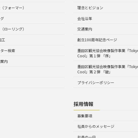
造（フォーマー）
理念とビジョン
ング
会社沿革
工（ローリング）
交通案内
加工
創立100周年記念ページ
ルター検索
墨田区観光協会映像製作事業「Tokyo 
Cool」第１弾 「序」
備案内
墨田区観光協会映像製作事業「Tokyo 
Cool」第２弾 「破」
プライバシーポリシー
採用情報
募集要項
社員からのメッセージ
社員の一日