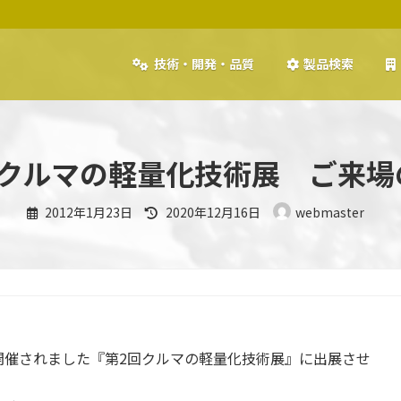
技術・開発・品質
製品検索
回クルマの軽量化技術展 ご来場
最
2012年1月23日
2020年12月16日
webmaster
終
更
新
日
時
:
トで開催されました『第2回クルマの軽量化技術展』に出展させ