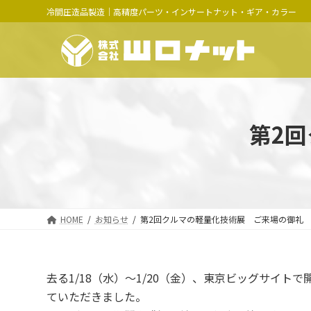
コ
ナ
冷間圧造品製造｜高精度パーツ・インサートナット・ギア・カラー
ン
ビ
テ
ゲ
ン
ー
ツ
シ
へ
ョ
ス
ン
キ
に
第2
ッ
移
プ
動
HOME
お知らせ
第2回クルマの軽量化技術展 ご来場の御礼
去る1/18（水）～1/20（金）、東京ビッグサイ
ていただきました。