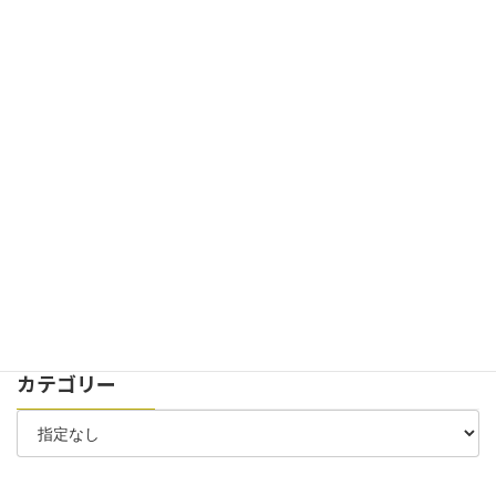
2025年1月27日
お知らせ
イベント
弊社100周年記念式典の様子が新聞記事に掲載されました
2024年11月29日
お知らせ
イベント
創立100周年記念式典を開催致しました。
2024年7月30日
お知らせ
太陽光パネル 稼働開始のお知らせ
2024年7月6日
お知らせ
お客様駐車場 位置変更のお知らせ
カテゴリー