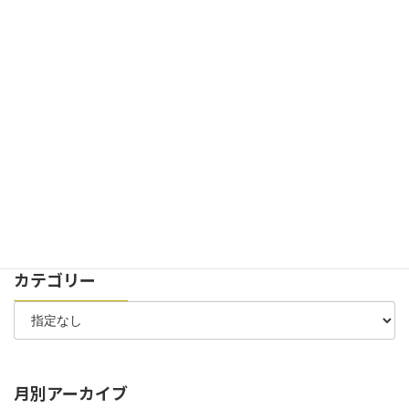
弊社100周年記念式典の様子が新聞記事に掲載されました
2024年11月29日
お知らせ
イベント
創立100周年記念式典を開催致しました。
2024年7月30日
お知らせ
太陽光パネル 稼働開始のお知らせ
2024年7月6日
お知らせ
お客様駐車場 位置変更のお知らせ
カテゴリー
月別アーカイブ